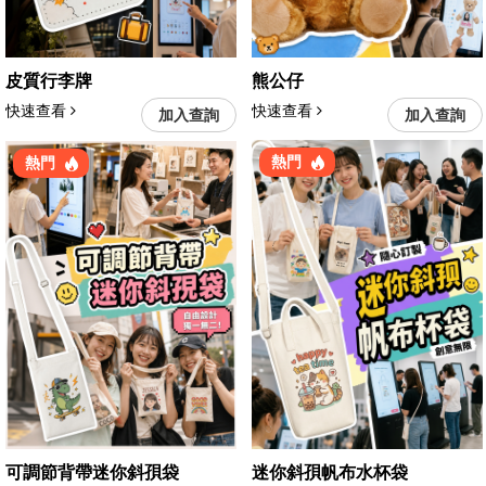
皮質行李牌
熊公仔
快速查看
快速查看
加入查詢
加入查詢
熱門
熱門
可調節背帶迷你斜孭袋
迷你斜孭帆布水杯袋