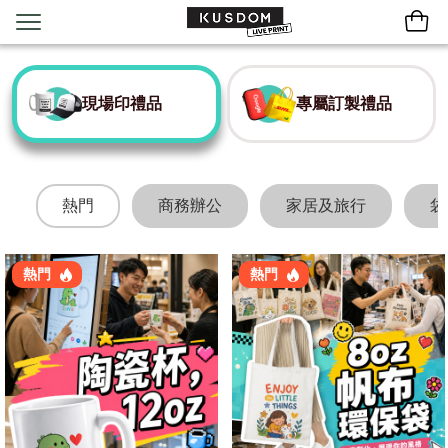
現場印禮品
專屬訂製禮品
熱門
商務辦公
家居及旅行
袋
熱門
熱門