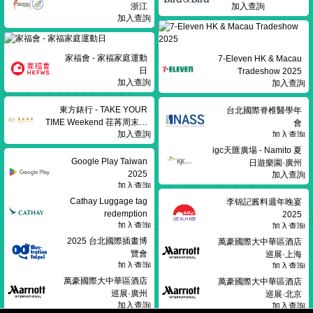
浙江
加入查詢
加入查詢
家福會 - 家福家庭運動
7-Eleven HK & Macau
日
Tradeshow 2025
加入查詢
加入查詢
東方錶行 - TAKE YOUR
台北國際脊椎醫學年
TIME Weekend 荏苒周末展
會
加入查詢
覽
加入查詢
igc天匯廣場 - Namito 夏
Google Play Taiwan
日遊樂園·廣州
2025
加入查詢
加入查詢
Cathay Luggage tag
李锦記酱料週年晚宴
redemption
2025
加入查詢
加入查詢
2025 台北國際插畫博
萬豪國際大中華區酒店
覽會
巡展‌·上海
加入查詢
加入查詢
萬豪國際大中華區酒店
萬豪國際大中華區酒店
巡展‌·廣州
巡展‌·北京
加入查詢
加入查詢