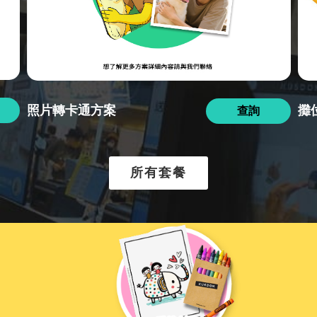
照片轉卡通方案
攤
查詢
所有套餐