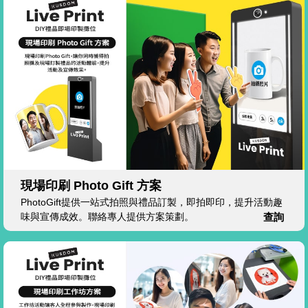
現場印刷 Photo Gift 方案
PhotoGift提供一站式拍照與禮品訂製，即拍即印，提升活動趣
味與宣傳成效。聯絡專人提供方案策劃。
查詢