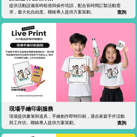
提供活動設備長時租借與操作培訓，配合長時間訂製活動需
求，最大化自由度。聯絡專人提供方案策劃。
查詢
現場手繪印刷服務
現場提供畫筆與道具，手繪創作即時印刷，適合家庭手作活動
與工作坊。聯絡專人提供方案策劃。
查詢