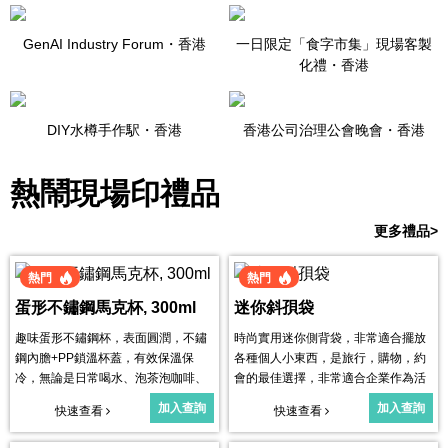
GenAI Industry Forum・
香港
一日限定「食字市集」現場客製
化禮・
香港
DIY水樽手作駅・
香港
香港公司治理公會晚會・
香港
熱鬧現場印禮品
更多禮品>
熱門
熱門
蛋形不鏽鋼馬克杯, 300ml
迷你斜孭袋
趣味蛋形不鏽鋼杯，表面圓潤，不鏽
時尚實用迷你側背袋，非常適合擺放
鋼內膽+PP鎖溫杯蓋，有效保溫保
各種個人小東西，是旅行，購物，約
冷，無論是日常喝水、泡茶泡咖啡、
會的最佳選擇，非常適合企業作為活
飲用冰飲啤酒都可以。
動禮品使用。
加入查詢
加入查詢
快速查看
快速查看