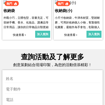
熱門
熱門
收納袋
收納袋(小)
外觀小巧，立體包型，容量充足，可
小尺寸收納袋，牛津布材質，堅韌耐
容納手機、香水、化妝品、護膚品等
磨，可用於收納個人小物，客製個性
日常用品，讓你的日常物品分類更細
化圖案，還能作為手拿包，彰顯個人
緻，輕鬆出行。
獨特時尚。
加入查詢
加入查詢
快速查看
快速查看
查詢活動及了解更多
創意策劃結合現場印製，為您的活動倍添精彩！