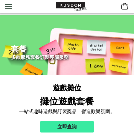
套餐
多款服務套餐訂製專屬服務
遊戲攤位
攤位遊戲套餐
一站式趣味遊戲與訂製獎品，營造歡樂氛圍。
立即查詢