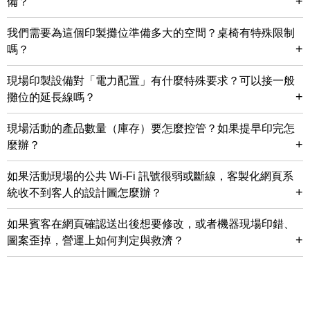
+
備？
我們需要為這個印製攤位準備多大的空間？桌椅有特殊限制
+
嗎？
現場印製設備對「電力配置」有什麼特殊要求？可以接一般
+
攤位的延長線嗎？
現場活動的產品數量（庫存）要怎麼控管？如果提早印完怎
+
麼辦？
如果活動現場的公共 Wi-Fi 訊號很弱或斷線，客製化網頁系
+
統收不到客人的設計圖怎麼辦？
如果賓客在網頁確認送出後想要修改，或者機器現場印錯、
+
圖案歪掉，營運上如何判定與救濟？