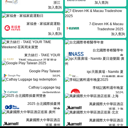
浙江
加入查詢
加入查詢
家福會 - 家福家庭運動
7-Eleven HK & Macau
日
Tradeshow 2025
加入查詢
加入查詢
台北國際脊椎醫學年
東方錶行 - TAKE YOUR
會
TIME Weekend 荏苒周末展
加入查詢
加入查詢
覽
Google Play Taiwan
igc天匯廣場 - Namito 夏
2025
日遊樂園·廣州
加入查詢
加入查詢
Cathay Luggage tag
李锦記酱料週年晚宴
redemption
2025
加入查詢
加入查詢
2025 台北國際插畫博
萬豪國際大中華區酒店
覽會
巡展‌·上海
加入查詢
加入查詢
萬豪國際大中華區酒店
萬豪國際大中華區酒店
巡展‌·廣州
巡展‌·北京