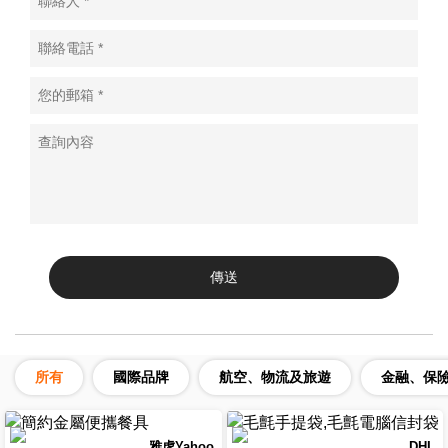
所有
國際品牌
航空、物流及旅遊
金融、保
雅虎Yahoo
DHL