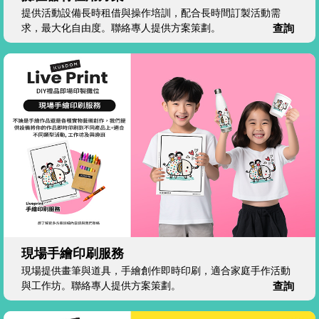
提供活動設備長時租借與操作培訓，配合長時間訂製活動需
求，最大化自由度。聯絡專人提供方案策劃。
查詢
現場手繪印刷服務
現場提供畫筆與道具，手繪創作即時印刷，適合家庭手作活動
與工作坊。聯絡專人提供方案策劃。
查詢