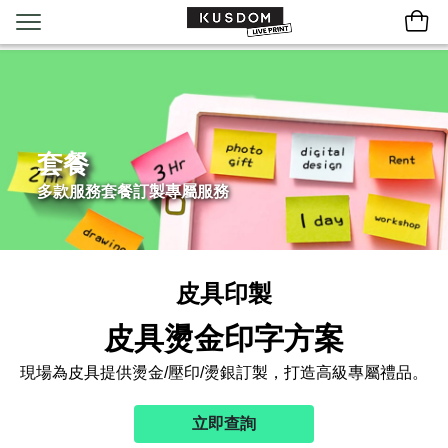
套餐
多款服務套餐訂製專屬服務
皮具印製
皮具燙金印字方案
現場為皮具提供燙金/壓印/燙銀訂製，打造高級專屬禮品。
立即查詢