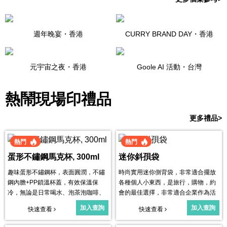
週年晚宴・
香港
CURRY BRAND DAY・
香港
元宇宙之夜・
香港
Goole AI 活動・
台灣
熱鬧現場印禮品
更多禮品>
熱門
熱門
蛋形不鏽鋼馬克杯, 300ml
迷你斜孭袋
趣味蛋形不鏽鋼杯，表面圓潤，不鏽
時尚實用迷你側背袋，非常適合擺放
鋼內膽+PP鎖溫杯蓋，有效保溫保
各種個人小東西，是旅行，購物，約
冷，無論是日常喝水、泡茶泡咖啡、
會的最佳選擇，非常適合企業作為活
飲用冰飲啤酒都可以。
動禮品使用。
加入查詢
加入查詢
快速查看
快速查看