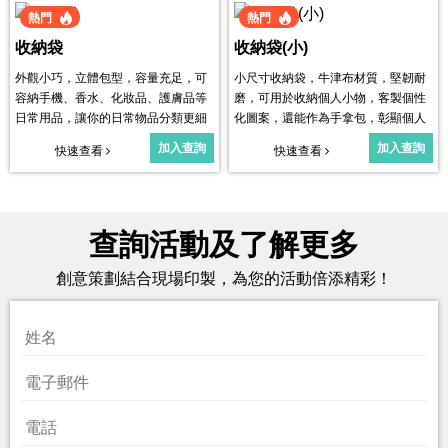
熱門
熱門
收納袋
收納袋(小)
外觀小巧，立體包型，容量充足，可
小尺寸收納袋，牛津布材質，堅韌耐
容納手機、香水、化妝品、護膚品等
磨，可用於收納個人小物，客製個性
日常用品，讓你的日常物品分類更細
化圖案，還能作為手拿包，彰顯個人
緻，輕鬆出行。
獨特時尚。
加入查詢
加入查詢
快速查看
快速查看
查詢活動及了解更多
創意策劃結合現場印製，為您的活動倍添精彩！