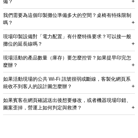
+
備？
我們需要為這個印製攤位準備多大的空間？桌椅有特殊限制
+
嗎？
現場印製設備對「電力配置」有什麼特殊要求？可以接一般
+
攤位的延長線嗎？
現場活動的產品數量（庫存）要怎麼控管？如果提早印完怎
+
麼辦？
如果活動現場的公共 Wi-Fi 訊號很弱或斷線，客製化網頁系
+
統收不到客人的設計圖怎麼辦？
如果賓客在網頁確認送出後想要修改，或者機器現場印錯、
+
圖案歪掉，營運上如何判定與救濟？