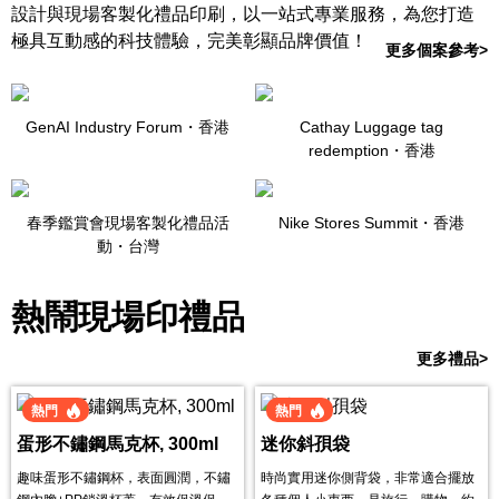
設計與現場客製化禮品印刷，以一站式專業服務，為您打造
極具互動感的科技體驗，完美彰顯品牌價值！
更多個案參考>
GenAI Industry Forum・
香港
Cathay Luggage tag
redemption・
香港
春季鑑賞會現場客製化禮品活
Nike Stores Summit・
香港
動・
台灣
熱鬧現場印禮品
更多禮品>
熱門
熱門
蛋形不鏽鋼馬克杯, 300ml
迷你斜孭袋
趣味蛋形不鏽鋼杯，表面圓潤，不鏽
時尚實用迷你側背袋，非常適合擺放