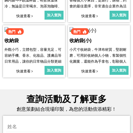
鋼內膽+PP鎖溫杯蓋，有效保溫保
各種個人小東西，是旅行，購物，約
冷，無論是日常喝水、泡茶泡咖啡、
會的最佳選擇，非常適合企業作為活
飲用冰飲啤酒都可以。
動禮品使用。
加入查詢
加入查詢
快速查看
快速查看
熱門
熱門
收納袋
收納袋(小)
外觀小巧，立體包型，容量充足，可
小尺寸收納袋，牛津布材質，堅韌耐
容納手機、香水、化妝品、護膚品等
磨，可用於收納個人小物，客製個性
日常用品，讓你的日常物品分類更細
化圖案，還能作為手拿包，彰顯個人
緻，輕鬆出行。
獨特時尚。
加入查詢
加入查詢
快速查看
快速查看
查詢活動及了解更多
創意策劃結合現場印製，為您的活動倍添精彩！