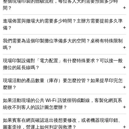
整個現場印製的體驗流程，每位客人大約需要預留多少時
+
間？
進場佈置與撤場大約需要多少時間？主辦方需要提前多久準
+
備？
我們需要為這個印製攤位準備多大的空間？桌椅有特殊限制
+
嗎？
現場印製設備對「電力配置」有什麼特殊要求？可以接一般
+
攤位的延長線嗎？
現場活動的產品數量（庫存）要怎麼控管？如果提早印完怎
+
麼辦？
如果活動現場的公共 Wi-Fi 訊號很弱或斷線，客製化網頁系
+
統收不到客人的設計圖怎麼辦？
如果賓客在網頁確認送出後想要修改，或者機器現場印錯、
+
圖案歪掉，營運上如何判定與救濟？