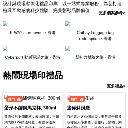
設計與現場客製化禮品印刷，以一站式專業服務，為您打造
極具互動感的科技體驗，完美彰顯品牌價值！
更多個案參考>
K-WAY store event・
香港
Cathay Luggage tag
redemption・
香港
Cyberport 動感聖誕之旅・
香港
新味力體驗之旅・
香港
熱鬧現場印禮品
更多禮品>
熱門
熱門
蛋形不鏽鋼馬克杯, 300ml
迷你斜孭袋
趣味蛋形不鏽鋼杯，表面圓潤，不鏽
時尚實用迷你側背袋，非常適合擺放
鋼內膽+PP鎖溫杯蓋，有效保溫保
各種個人小東西，是旅行，購物，約
冷，無論是日常喝水、泡茶泡咖啡、
會的最佳選擇，非常適合企業作為活