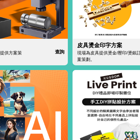
皮具燙金印字方案
查詢
提供方案策
現場為皮具提供燙金/壓印/燙銀
案策劃。